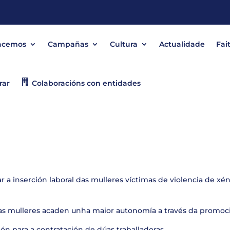
acemos
Campañas
Cultura
Actualidade
Fai
rar
Colaboracións con entidades
ar a inserción laboral das mulleres víctimas de violencia de x
 as mulleres acaden unha maior autonomía a través da promo
ión para a contratación de dúas traballadoras.