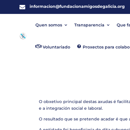
informacion@fundacionamigosdegalicia.org

Quen somos
Transparencia
Que f
Voluntariado
Proxectos para colabo
O obxetivo principal destas axudas é facilit
e a integración social e laboral.
O resultado que se pretende acadar é que
A entidade foi beneficiaria de dita subvenc