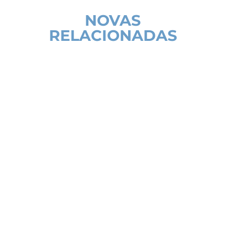
NOVAS
RELACIONADAS
La Fundación Amigos de Galicia está
personada en varias causas en las que
los/as menores han sido testigos de
situaciones traumáticas o han sido
asesinados/as; como el caso del triple
crimen de Valga, el juicio comenzará el
próximo día 6 de marzo, donde el autor...