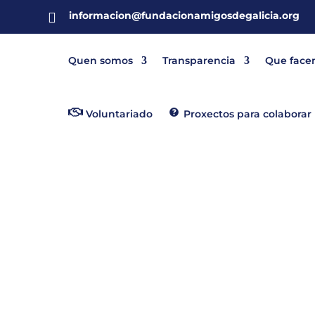
informacion@fundacionamigosdegalicia.org

Quen somos
Transparencia
Que face
Voluntariado
Proxectos para colaborar