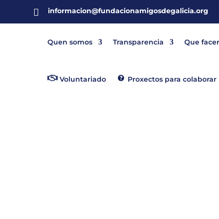
informacion@fundacionamigosdegalicia.org

Quen somos
Transparencia
Que face
Voluntariado
Proxectos para colaborar