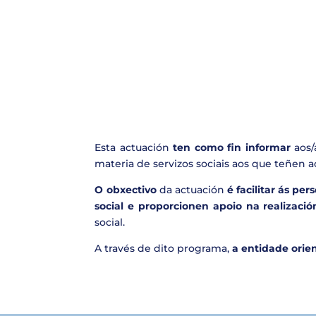
Esta actuación
ten como fin
informar
aos/
materia de servizos sociais aos que teñen a
O obxectivo
da actuación
é facilitar ás per
social
e proporcionen apoio na realizació
social.
A través de dito programa,
a entidade orie