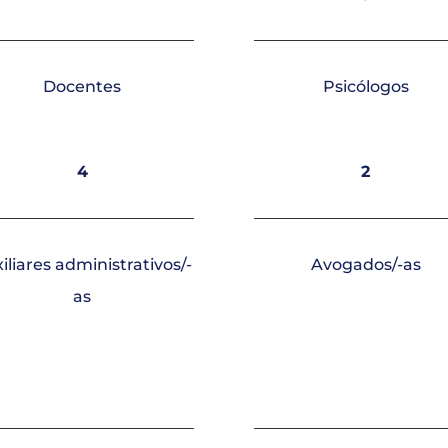
Docentes
Psicólogos
4
2
iliares administrativos/-
Avogados/-as
as