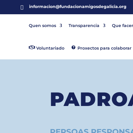
informacion@fundacionamigosdegalicia.org

Quen somos
Transparencia
Que face
Voluntariado
Proxectos para colaborar
PADRO
PERSOAS RESPONSA