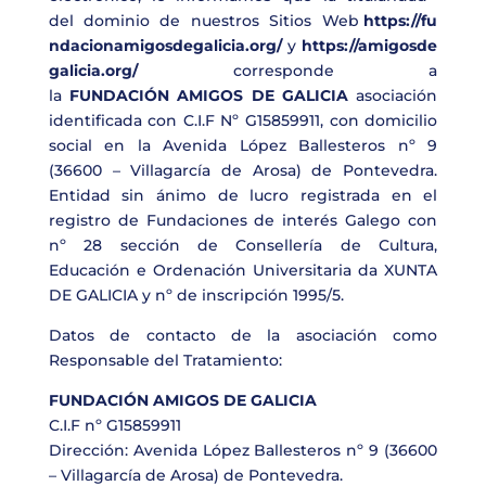
del
dominio
de
nuestros
Sitios
Web
https://fu
ndacionamigosdegalicia.org/
y
https://amigosde
galicia.org/
corresponde a
la
FUNDACIÓN
AMIGOS
DE
GALICIA
asociación
identificada con C.I.F Nº G15859911, con domicilio
social en la Avenida López Ballesteros nº 9
(36600 – Villagarcía de Arosa) de Pontevedra.
Entidad sin ánimo de lucro registrada en el
registro de Fundaciones de interés Galego con
nº 28 sección de Consellería de Cultura,
Educación e Ordenación Universitaria da XUNTA
DE GALICIA y nº de inscripción 1995/5.
Datos de contacto de la asociación como
Responsable del Tratamiento:
FUNDACIÓN AMIGOS DE GALICIA
C.I.F nº G15859911
Dirección: Avenida López Ballesteros nº 9 (36600
– Villagarcía de Arosa) de Pontevedra.