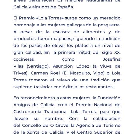
a ella pertenecen los mejores restaurantes de
Galicia y algunos de España.
El Premio
«Lola Torres»
surge como un merecido
homenaje a las mujeres gallegas de la posguerra.
A pesar de la escasez de alimentos y de
productos, fueron capaces, siguiendo la tradición
de los pazos, de elevar los platos a un nivel de
gran calidad. En la primera mitad del siglo XX,
cocineras como
Josefina
Vilas
(Santiago)
,
Asunción López
(a
Viuva de
Trives
),
Carmen Roel
(El Mosquito, Vigo) o
Lola
Torres
tomaron el relevo de una tradición que
supieron traslad
ar con éxito a los restaurantes.
En reconocimiento a estas mujeres, la Fundación
Amigos de Galicia, creó el
Premio Nacional de
Gastronomía Tradicional Lola Torres
, para que
llevase su nombre. Con la colaboración
del
Concello de O Grove
, la
Agencia de Turismo
de la Xunta de Galicia
, y el
Centro Superior de