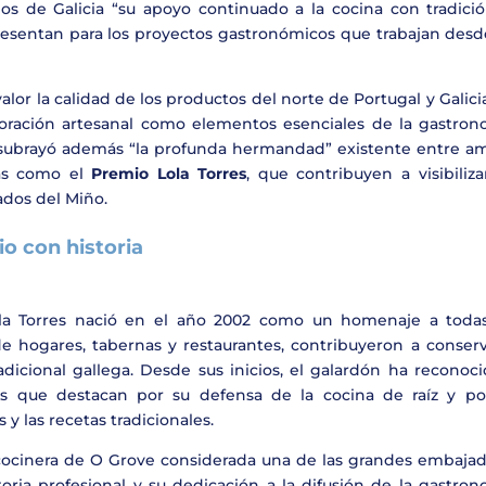
s de Galicia “su apoyo continuado a la cocina con tradició
esentan para los proyectos gastronómicos que trabajan desde
lor la calidad de los productos del norte de Portugal y Galicia
oración artesanal como elementos esenciales de la gastron
ón subrayó además “la profunda hermandad” existente entre a
ivas como el
Premio Lola Torres
, que contribuyen a visibiliz
ados del Miño.
o con historia
ola Torres nació en el año 2002 como un homenaje a todas
e hogares, tabernas y restaurantes, contribuyeron a conserv
adicional gallega. Desde sus inicios, el galardón ha reconoc
nes que destacan por su defensa de la cocina de raíz y po
y las recetas tradicionales.
 cocinera de O Grove considerada una de las grandes embajad
ctoria profesional y su dedicación a la difusión de la gastro