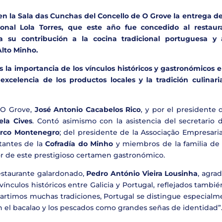
en la Sala das Cunchas del Concello de O Grove la entrega de
nal Lola Torres, que este año fue concedido al restaur
 su contribución a la cocina tradicional portuguesa y 
Alto Minho.
la importancia de los vínculos históricos y gastronómicos e
excelencia de los productos locales y la tradición culinari
e O Grove,
José Antonio Cacabelos Rico
, y por el presidente 
ela Cives
. Contó asimismo con la asistencia del secretario 
arco Montenegro
; del presidente de la Associação Empresari
tantes de la
Cofradía do Minho
y miembros de la familia d
or de este prestigioso certamen gastronómico.
restaurante galardonado,
Pedro António Vieira Lousinha
, agra
ínculos históricos entre Galicia y Portugal, reflejados tambi
rtimos muchas tradiciones, Portugal se distingue especialm
on el bacalao y los pescados como grandes señas de identidad”