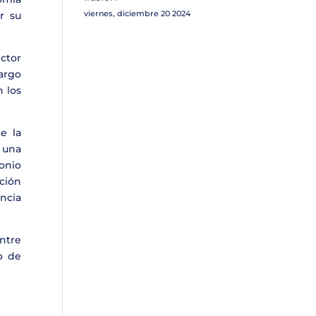
viernes, diciembre 20 2024
r su
ctor
largo
 los
e la
n una
monio
ción
ncia
ntre
o de