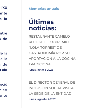
l XX
Memorias anuais
ante
a la
Últimas
noticias:
ntre
RESTAURANTE CAMELO
a de
RECOGE EL XX PREMIO
“LOLA TORRES” DE
GASTRONOMÍA POR SU
de la
APORTACIÓN A LA COCINA
de la
TRADICIONAL
al de
e
Lola
lunes, junio 8 2026
EL DIRECTOR GENERAL DE
deció
INCLUSIÓN SOCIAL VISITA
én en
LA SEDE DE LA ENTIDAD
ente
lunes, agosto 4 2025
.