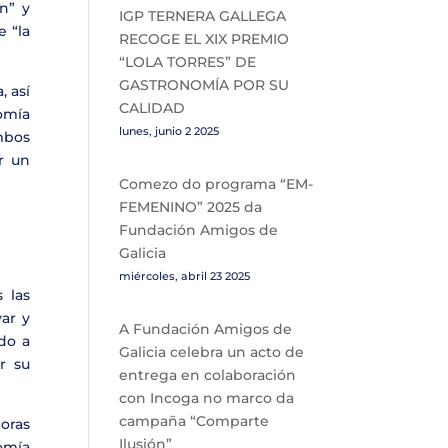
n” y
IGP TERNERA GALLEGA
 “la
RECOGE EL XIX PREMIO
“LOLA TORRES” DE
GASTRONOMÍA POR SU
, así
CALIDAD
omía
lunes, junio 2 2025
mbos
ar un
Comezo do programa “EM-
FEMENINO” 2025 da
Fundación Amigos de
Galicia
miércoles, abril 23 2025
 las
ar y
A Fundación Amigos de
ido a
Galicia celebra un acto de
r su
entrega en colaboración
con Incoga no marco da
campaña “Comparte
oras
Ilusión”
nomía