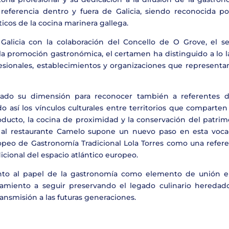
 referencia dentro y fuera de Galicia, siendo reconocida po
icos de la cocina marinera gallega.
licia con la colaboración del Concello de O Grove, el se
a la promoción gastronómica, el certamen ha distinguido a lo 
esionales, establecimientos y organizaciones que representan
iado su dimensión para reconocer también a referentes d
o así los vínculos culturales entre territorios que comparte
roducto, la cocina de proximidad y la conservación del patri
 al restaurante Camelo supone un nuevo paso en esta voca
opeo de Gastronomía Tradicional Lola Torres como una refere
icional del espacio atlántico europeo.
nto al papel de la gastronomía como elemento de unión e
mamiento a seguir preservando el legado culinario heredad
ansmisión a las futuras generaciones.