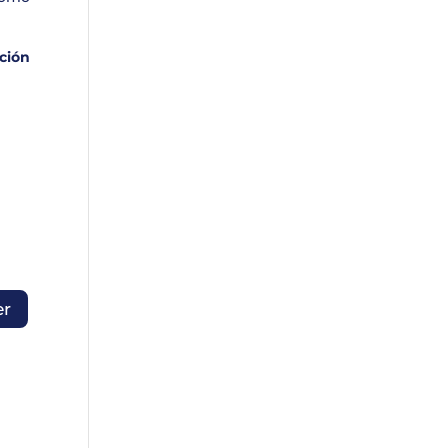
ción
er