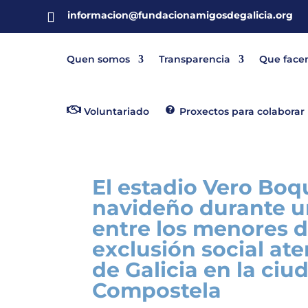
informacion@fundacionamigosdegalicia.org

Quen somos
Transparencia
Que face
Voluntariado
Proxectos para colaborar
El estadio Vero Boq
navideño durante un
entre los menores de
exclusión social a
de Galicia en la ci
Compostela