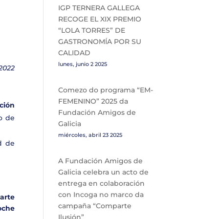
IGP TERNERA GALLEGA
RECOGE EL XIX PREMIO
“LOLA TORRES” DE
GASTRONOMÍA POR SU
CALIDAD
lunes, junio 2 2025
2022
Comezo do programa “EM-
FEMENINO” 2025 da
ción
Fundación Amigos de
o de
Galicia
miércoles, abril 23 2025
d de
A Fundación Amigos de
Galicia celebra un acto de
entrega en colaboración
con Incoga no marco da
arte
campaña “Comparte
Noche
Ilusión”