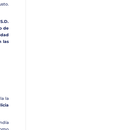
sto.
S.D.
o de
idad
 las
a la
icia
ndía
como