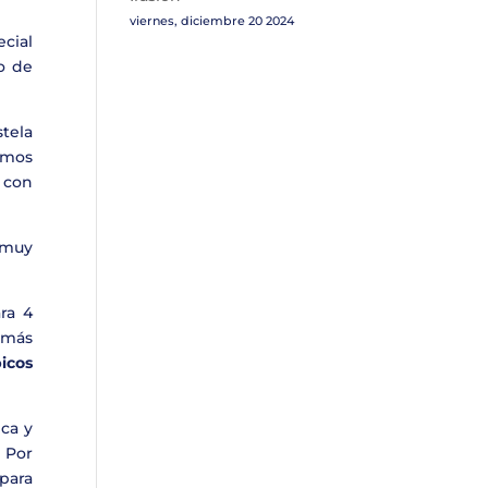
viernes, diciembre 20 2024
cial
o de
tela
amos
 con
 muy
ra 4
s más
picos
ica y
. Por
para