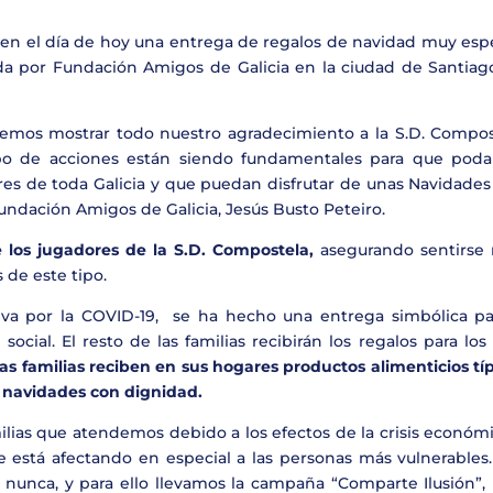
 en el día de hoy una entrega de regalos de navidad muy espe
da por Fundación Amigos de Galicia en la ciudad de Santiag
emos mostrar todo nuestro agradecimiento a la S.D. Compos
tipo de acciones están siendo fundamentales para que pod
es de toda Galicia y que puedan disfrutar de unas Navidades
 Fundación Amigos de Galicia, Jesús Busto Peteiro.
e los jugadores de la S.D. Compostela,
asegurando sentirse
 de este tipo.
va por la COVID-19, se ha hecho una entrega simbólica pa
social. El resto de las familias recibirán los regalos para lo
as familias reciben en sus hogares productos alimenticios tí
 navidades con dignidad.
amilias que atendemos debido a los efectos de la crisis económ
ue está afectando en especial a las personas más vulnerables
nunca, y para ello llevamos la campaña “Comparte Ilusión”, 