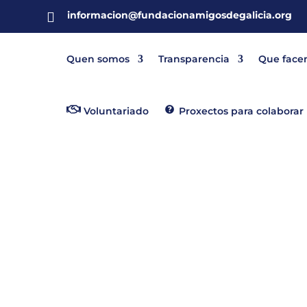
informacion@fundacionamigosdegalicia.org

Quen somos
Transparencia
Que face
Voluntariado
Proxectos para colaborar