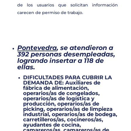
de los usuarios que solicitan información
carecen de permiso de trabajo.
Pontevedra
, se atendieron a
392 personas
desempleadas,
logrando insertar a
118
de
ellas.
DIFICULTADES PARA CUBRIR LA
DEMANDA DE:
Auxiliares de
fábrica de alimentación,
operarios/as de congelados,
operarios/as de logística y
producción, operarios/as de
picking, operarios/as de limpieza
industrial, operarios/as de bodega,
carretilleros/as, cocineros/as,
ayudantes de cocina,
camareros/as, camareros/as de