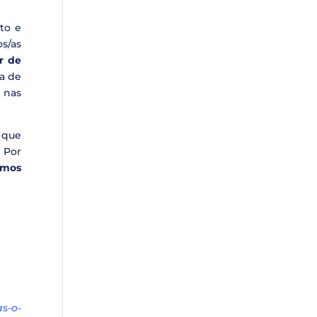
to e
os/as
or de
da de
 nas
 que
 Por
emos
s-o-