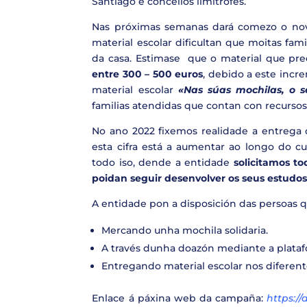
Santiago e concellos limítrofes.
Nas próximas semanas dará comezo o novo
material escolar dificultan que moitas fam
da casa. Estimase que o material que pr
entre 300 – 500 euros
, debido a este incr
material escolar
«Nas súas mochilas, o s
familias atendidas que contan con recursos
No ano 2022 fixemos realidade a entrega
esta cifra está a aumentar ao longo do cu
todo iso, dende a entidade
solicitamos t
poidan seguir desenvolver os seus estudos
A entidade pon a disposición das persoas q
Mercando unha mochila solidaria.
A través dunha doazón mediante a plat
Entregando material escolar nos diferent
Enlace á páxina web da campaña:
https:/