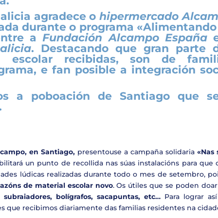
/a
.
alicia agradece o
hipermercado Alca
izada durante o programa
«Alimentando
entre a
Fundación Alcampo España
e
licia
. Destacando que gran parte 
l escolar recibidas, son de famil
grama, e fan posible a integración soc
.
mos a poboación de Santiago que s
.
lcampo, en Santiago,
presentouse a campaña solidaria
«Nas 
ilitará un punto de recollida nas súas instalacións para que 
vidades lúdicas realizadas durante todo o mes de setembro, p
azóns de material escolar novo
. Os útiles que se poden doa
 subraiadores, bolígrafos, sacapuntas, etc…
Para lograr as
s que recibimos diariamente das familias residentes na cidad