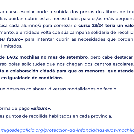
 curso escolar onde a subida dos prezos dos libros de tex
ilias poidan cubrir estas necesidades para os/as máis pequen
ecisa cada alumno/a para comezar o
curso 23/24 tería un val
emento, a entidade volta coa súa campaña solidaria de recolli
eu futuro»
para intentar cubrir as necesidades que xorden
 limitados.
 de
1.402 mochilas no mes de setembro
, pero cabe destacar
rso polas solicitudes que nos chegan dos centros escolares.
oda a colaboración cidadá para que os menores que atend
 en igualdade de condicións.
ue desexen colaborar, diversas modalidades de facelo.
aforma de pago
«Bizum»
.
es puntos de recollida hablitados en cada provincia.
/amigosdegalicia.org/proteccion-da-infancia/nas-suas-mochila