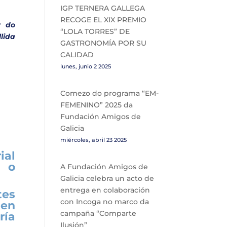
IGP TERNERA GALLEGA
RECOGE EL XIX PREMIO
r do
“LOLA TORRES” DE
lida
GASTRONOMÍA POR SU
CALIDAD
lunes, junio 2 2025
Comezo do programa “EM-
FEMENINO” 2025 da
Fundación Amigos de
Galicia
miércoles, abril 23 2025
ial
e o
A Fundación Amigos de
Galicia celebra un acto de
entrega en colaboración
tes
con Incoga no marco da
ñen
campaña “Comparte
ría
Ilusión”