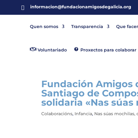
informacion@fundacionamigosdegalicia.org

Quen somos
Transparencia
Que face
Voluntariado
Proxectos para colaborar
Fundación Amigos d
Santiago de Compos
solidaria «Nas súas
Colaboracións
,
Infancia
,
Nas súas mochilas, 