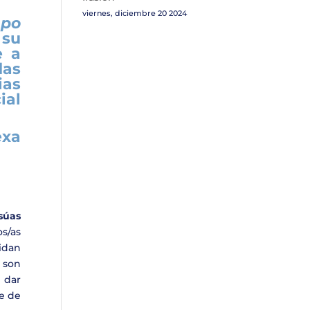
viernes, diciembre 20 2024
mpo
 su
 a
das
ias
ial
exa
súas
os/as
oidan
r son
í dar
e de