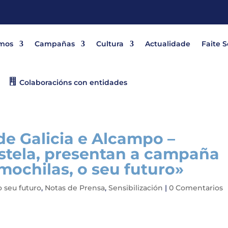
mos
Campañas
Cultura
Actualidade
Faite 
Colaboracións con entidades
e Galicia e Alcampo –
tela, presentan a campaña
 mochilas, o seu futuro»
o seu futuro
,
Notas de Prensa
,
Sensibilización
|
0 Comentarios