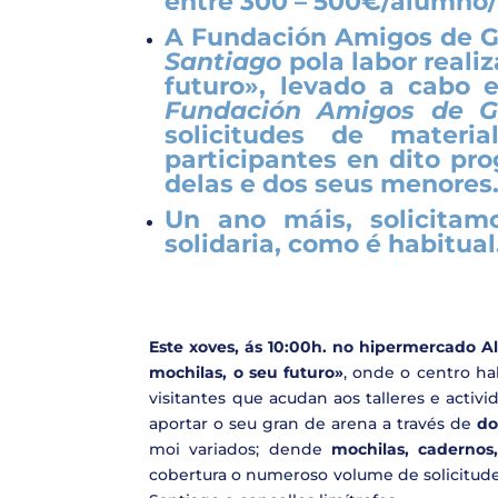
entre
300 – 500€/alumno
A Fundación Amigos de G
Santiago
pola labor real
futuro»
, levado a cabo 
Fundación Amigos de Ga
solicitudes de materia
participantes en dito pro
delas e dos seus menores
Un ano máis, solicita
solidaria, como é habitual
Este xoves, ás 10:00h. no hipermercado A
mochilas, o seu futuro»
, onde o centro hab
visitantes que acudan aos talleres e acti
aportar o seu gran de arena a través de
do
moi variados; dende
mochilas, cadernos,
cobertura o numeroso volume de solicitude