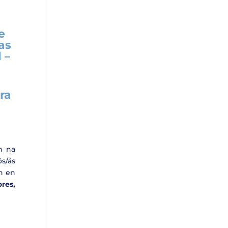
e
as
 –
ra
a
n na
s/ás
ón en
ores,