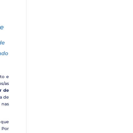
de
de
ndo
to e
os/as
or de
da de
 nas
 que
 Por