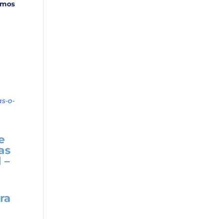
emos
s-o-
e
as
 –
ra
a