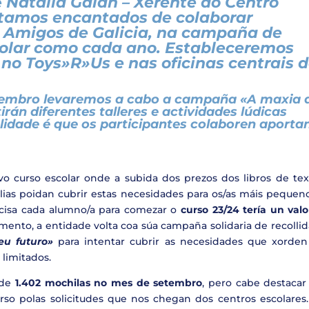
e
Natalia Galán – Xerente do Centro
stamos encantados de colaborar
 Amigos de Galicia, na campaña de
scolar como cada ano. Estableceremos
 no Toys»R»Us e nas oficinas centrais 
etembro levaremos a cabo a campaña «A maxia 
irán diferentes talleres e actividades lúdicas
alidade é que os participantes colaboren aporta
 curso escolar onde a subida dos prezos dos libros de tex
ilias poidan cubrir estas necesidades para os/as máis pequen
ecisa cada alumno/a para comezar o
curso 23/24 tería un val
emento, a entidade volta coa súa campaña solidaria de recolli
eu futuro»
para intentar cubrir as necesidades que xorden
 limitados.
 de
1.402 mochilas no mes de setembro
, pero cabe destacar
rso polas solicitudes que nos chegan dos centros escolares.