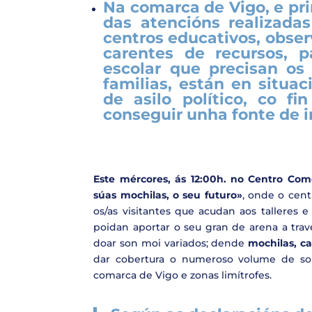
Na comarca de Vigo, e pri
das atencións realizada
centros educativos, obse
carentes de recursos, p
escolar que precisan os s
familias, están en situac
de asilo político, co f
conseguir unha fonte de 
Este mércores, ás 12:00h. no Centro Come
súas mochilas, o seu futuro»
, onde o cent
os/as visitantes que acudan aos talleres 
poidan aportar o seu gran de arena a tra
doar son moi variados; dende
mochilas, ca
dar cobertura o numeroso volume de soli
comarca de Vigo e zonas limítrofes.