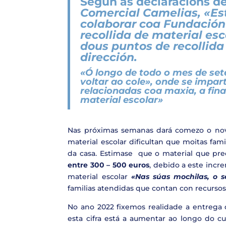
Según as declaracións d
Comercial Camelias, «E
colaborar coa Fundación
recollida de material e
dous puntos de recollida
dirección.
«Ó longo de todo o mes de s
voltar ao cole», onde se impart
relacionadas coa maxia, a fin
material escolar»
Nas próximas semanas dará comezo o novo
material escolar dificultan que moitas fam
da casa. Estimase que o material que pr
entre 300 – 500 euros
, debido a este incr
material escolar
«Nas súas mochilas, o s
familias atendidas que contan con recursos
No ano 2022 fixemos realidade a entrega
esta cifra está a aumentar ao longo do cu