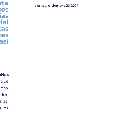
rte
viernes, diciembre 20 2024
cos
ias
ial
tas
tes
así
«Nas
a que
bro,
oden
r así
s na