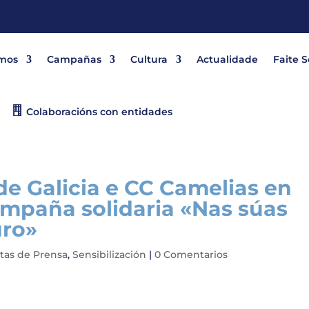
mos
Campañas
Cultura
Actualidade
Faite 
Colaboracións con entidades
e Galicia e CC Camelias en
ampaña solidaria «Nas súas
uro»
tas de Prensa
,
Sensibilización
|
0 Comentarios