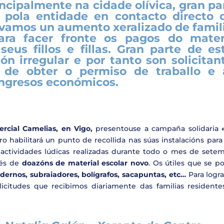
ncipalmente na cidade olívica, gran pa
s pola entidade en contacto directo 
rvamos un aumento xeralizado de famil
ara facer fronte os pagos do mater
eus fillos e fillas. Gran parte de es
ión irregular e por tanto son solicitan
in de obter o permiso de traballo e 
ingresos económicos.
rcial Camelias, en Vigo,
presentouse a campaña solidaria
ro habilitará un punto de recollida nas súas instalacións par
e actividades lúdicas realizadas durante todo o mes de setem
vés de
doazóns de material escolar novo
. Os útiles que se p
dernos, subraiadores, bolígrafos, sacapuntas, etc…
Para logra
citudes que recibimos diariamente das familias residente