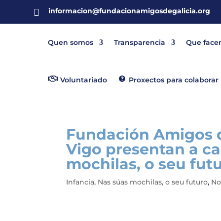
informacion@fundacionamigosdegalicia.org

Quen somos
Transparencia
Que face
Voluntariado
Proxectos para colaborar
Fundación Amigos d
Vigo presentan a c
mochilas, o seu fut
Infancia
,
Nas súas mochilas, o seu futuro
,
No