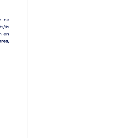
n na
s/ás
ón en
ores,