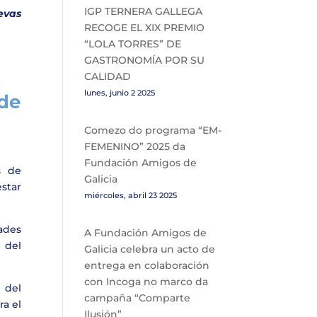
IGP TERNERA GALLEGA
evas
RECOGE EL XIX PREMIO
“LOLA TORRES” DE
GASTRONOMÍA POR SU
CALIDAD
o
lunes, junio 2 2025
 de
Comezo do programa “EM-
FEMENINO” 2025 da
Fundación Amigos de
s de
Galicia
star
miércoles, abril 23 2025
ades
A Fundación Amigos de
 del
Galicia celebra un acto de
entrega en colaboración
con Incoga no marco da
 del
campaña “Comparte
ra el
Ilusión”