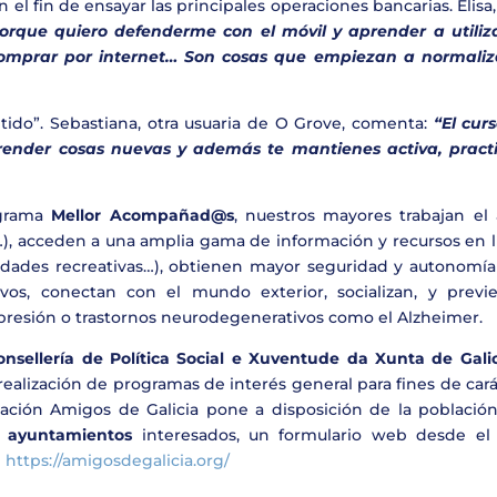
el fin de ensayar las principales operaciones bancarias. Elisa
que quiero defenderme con el móvil y aprender a utiliza
, comprar por internet… Son cosas que empiezan a normaliz
ido”. Sebastiana, otra usuaria de O Grove, comenta:
“El cur
ender cosas nuevas y además te mantienes activa, practi
grama
Mellor Acompañad@s
, nuestros mayores trabajan el 
…), acceden a una amplia gama de información y recursos en l
ividades recreativas…), obtienen mayor seguridad y autonomía
vos, conectan con el mundo exterior, socializan, y previ
presión o trastornos neurodegenerativos como el Alzheimer.
nsellería de Política Social e Xuventude da Xunta de Gali
realización de programas de interés general para fines de car
undación Amigos de Galicia pone a disposición de la población
y ayuntamientos
interesados, un formulario web desde el
e
https://amigosdegalicia.org/