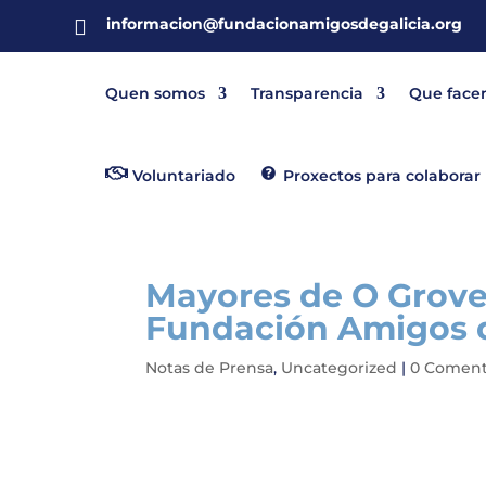
informacion@fundacionamigosdegalicia.org

Quen somos
Transparencia
Que face
Voluntariado
Proxectos para colaborar
Mayores de O Grove 
Fundación Amigos d
Notas de Prensa
,
Uncategorized
|
0 Coment