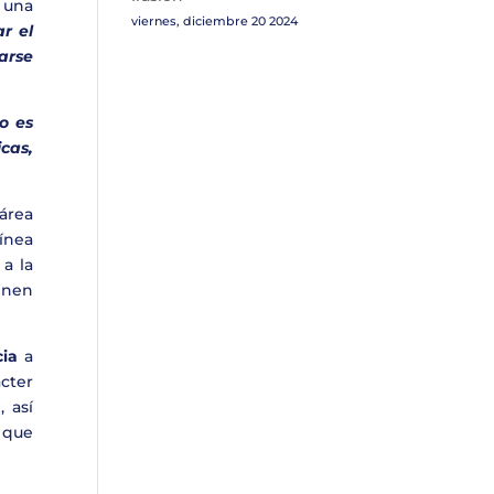
, una
viernes, diciembre 20 2024
r el
arse
so es
cas,
área
ínea
 a la
enen
cia
a
ácter
, así
 que