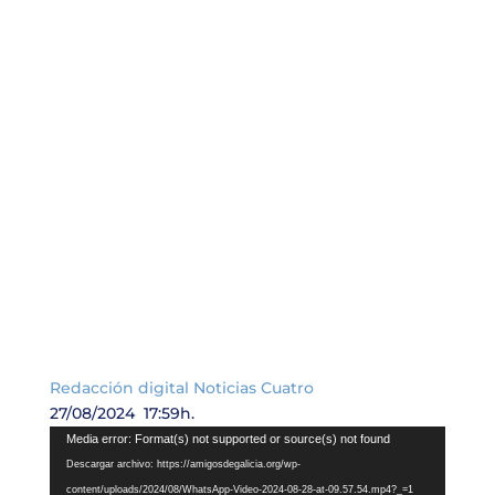
Redacción digital Noticias Cuatro
27/08/2024 17:59h.
Reproductor
Media error: Format(s) not supported or source(s) not found
de
Descargar archivo: https://amigosdegalicia.org/wp-
vídeo
content/uploads/2024/08/WhatsApp-Video-2024-08-28-at-09.57.54.mp4?_=1