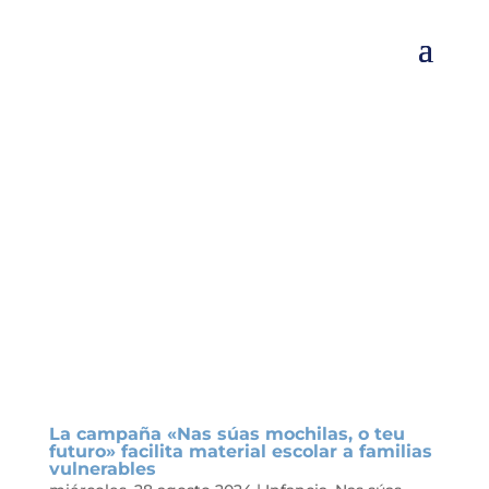
La campaña «Nas súas mochilas, o teu
futuro» facilita material escolar a familias
vulnerables